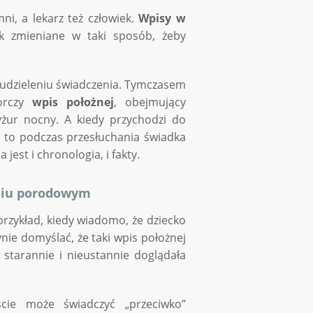
i, a lekarz też człowiek.
Wpisy w
 zmieniane w taki sposób, żeby
udzieleniu świadczenia. Tymczasem
iorczy
wpis położnej
, obejmujący
yżur nocny. A kiedy przychodzi do
, to podczas przesłuchania świadka
jest i chronologia, i fakty.
aniu porodowym
przykład, kiedy wiadomo, że dziecko
ynie domyślać, że taki wpis położnej
starannie i nieustannie doglądała
ście może świadczyć „przeciwko”