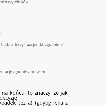
moich czytelników.
a,
będzie leczył pacjentki zgodnie z
mentację zgodnie z prawem.
ą na końcu, to znaczy, że jak
 decyzję
wypadek też a) (gdyby lekarz