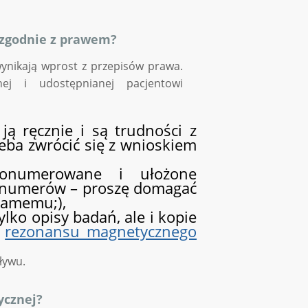
zgodnie z prawem?
ynikają wprost z przepisów prawa.
ej i udostępnianej pacjentowi
ją ręcznie i są trudności z
eba zwrócić się z wnioskiem
ponumerowane i ułożone
ma numerów – proszę domagać
samemu;),
lko opisy badań, ale i kopie
k
rezonansu magnetycznego
ływu.
ycznej?