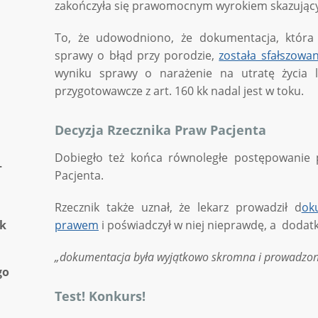
zakończyła się prawomocnym wyrokiem skazujący
To, że udowodniono, że dokumentacja, która
sprawy o błąd przy porodzie,
została sfałszowa
wyniku sprawy o narażenie na utratę życia 
przygotowawcze z art. 160 kk nadal jest w toku.
Decyzja Rzecznika Praw Pacjenta
Dobiegło też końca równoległe postępowanie 
—
Pacjenta.
Rzecznik także uznał, że lekarz prowadził d
ok
ik
prawem
i poświadczył w niej nieprawdę, a dodat
„dokumentacja była wyjątkowo skromna i prowadzona,
go
Test! Konkurs!