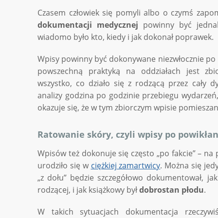
Czasem człowiek się pomyli albo o czymś zapomn
dokumentacji medycznej
powinny być jednak
wiadomo było kto, kiedy i jak dokonał poprawek.
Wpisy powinny być dokonywane niezwłocznie po 
powszechną praktyką na oddziałach jest zb
wszystko, co działo się z rodzącą przez cały d
analizy godzina po godzinie przebiegu wydarzeń
okazuje się, że w tym zbiorczym wpisie pomieszana 
Ratowanie skóry, czyli wpisy po powikł
Wpisów też dokonuje się często „po fakcie” – na 
urodziło się w
ciężkiej zamartwicy
. Można się jed
„z dołu” będzie szczegółowo dokumentował, jak 
rodzącej, i jak książkowy był
dobrostan płodu
.
W takich sytuacjach dokumentacja rzeczywi