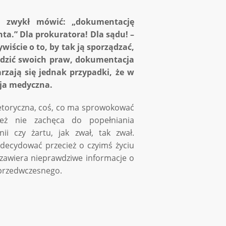
, zwykł mówić: „dokumentację
nta.” Dla prokuratora! Dla sądu! –
iście o to, by tak ją sporządzać,
hodzić swoich praw, dokumentacja
rzają się jednak przypadki, że w
cja medyczna.
retoryczna, coś, co ma sprowokować
eż nie zachęca do popełniania
ii czy żartu, jak zwał, tak zwał.
ecydować przecież o czyimś życiu
zawiera nieprawdziwe informacje o
 przedwczesnego.