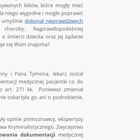
isywanych leków, które mogły mieć
 dla niego wygodne i mogło poprawić
y umyślnie
dokonał nieprawdziwych
i choroby. Najprawdopodobniej
o śmierci dziecka oraz jej żądanie
daje się Wam znajoma?
Anny i Pana Tymona, lekarz został
ntacji medycznej pacjentki co do
 z art. 271 kk. Ponieważ zmieniał
e oskarżyła go ani o podrobienie,
były opinie pismoznawcy, ekspertyzy
twa Kryminalistycznego. Zwycięstwo
zowania dokumentacji
medycznej