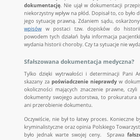
dokumentację
. Nie ujął w dokumentacji przep
niekorzystny wpływ na płód. Dopisał to, co było
jego sytuację prawną. Zdaniem sądu, oskarżon
wpisów
w postaci tzw. dopisków do histori
powodem tych działań była informacja pacjentki 
wydania historii choroby. Czy ta sytuacje nie wy
Sfałszowana dokumentacja medyczna?
Tylko dzięki wytrwałości i determinacji Pani 
skazany za
poświadczenie nieprawdy
w dokume
okoliczności mających znaczenie prawne, czyli
dokumenty swojego autorstwa, to prokuratura ni
ani przerobienie dokumentu.
Oczywiście, nie był to łatwy proces. Konieczne 
kryminalistyczne oraz opinia Polskiego Towarzys
było jednak warte swojej ceny. Sprawa
fałs