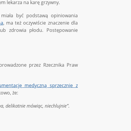
m lekarza na karę grzywny.
 miała być podstawą opiniowania
na
, ma też oczywiście znaczenie dla
lub zdrowia płodu. Postępowanie
prowadzone przez Rzecznika Praw
umentację medyczną sprzecznie z
kowo, że:
 delikatnie mówiąc, niechlujnie”.