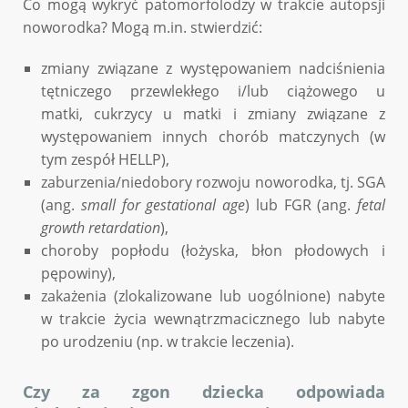
Co mogą wykryć patomorfolodzy w trakcie autopsji
noworodka? Mogą m.in. stwierdzić:
zmiany związane z występowaniem nadciśnienia
tętniczego przewlekłego i/lub ciążowego u
matki, cukrzycy u matki i zmiany związane z
występowaniem innych chorób matczynych (w
tym zespół HELLP),
zaburzenia/niedobory rozwoju noworodka, tj. SGA
(ang.
small for gestational age
) lub FGR (ang.
fetal
growth retardation
),
choroby popłodu (łożyska, błon płodowych i
pępowiny),
zakażenia (zlokalizowane lub uogólnione) nabyte
w trakcie życia wewnątrzmacicznego lub nabyte
po urodzeniu (np. w trakcie leczenia).
Czy za zgon dziecka odpowiada