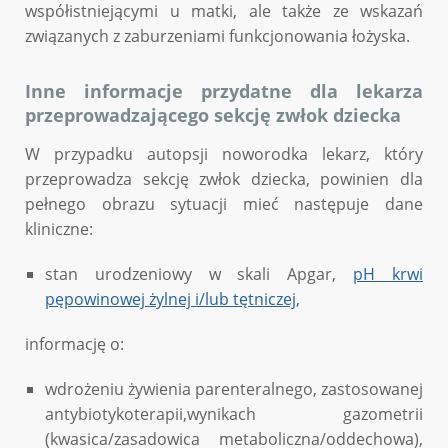
współistniejącymi u matki, ale także ze wskazań
związanych z zaburzeniami funkcjonowania łożyska.
Inne informacje przydatne dla lekarza
przeprowadzającego sekcję zwłok dziecka
W przypadku autopsji noworodka lekarz, który
przeprowadza sekcję zwłok dziecka, powinien dla
pełnego obrazu sytuacji mieć następuje dane
kliniczne:
stan urodzeniowy w skali Apgar,
pH krwi
pępowinowej żylnej i/lub tętniczej,
informację o:
wdrożeniu żywienia parenteralnego, zastosowanej
antybiotykoterapii,wynikach gazometrii
(kwasica/zasadowica metaboliczna/oddechowa),