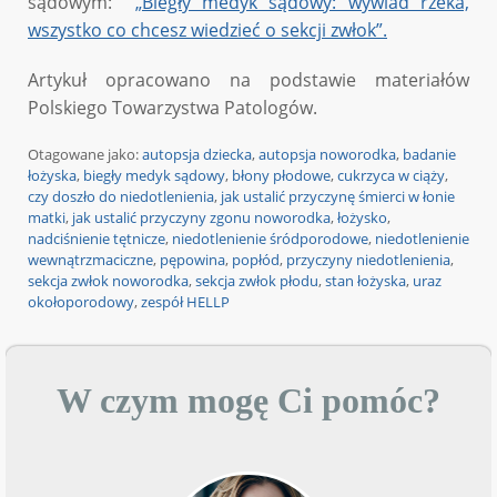
sądowym:
„Biegły medyk sądowy: wywiad rzeka,
wszystko co chcesz wiedzieć o sekcji zwłok”.
Artykuł opracowano na podstawie materiałów
Polskiego Towarzystwa Patologów.
Otagowane jako:
autopsja dziecka
,
autopsja noworodka
,
badanie
łożyska
,
biegły medyk sądowy
,
błony płodowe
,
cukrzyca w ciąży
,
czy doszło do niedotlenienia
,
jak ustalić przyczynę śmierci w łonie
matki
,
jak ustalić przyczyny zgonu noworodka
,
łożysko
,
nadciśnienie tętnicze
,
niedotlenienie śródporodowe
,
niedotlenienie
wewnątrzmaciczne
,
pępowina
,
popłód
,
przyczyny niedotlenienia
,
sekcja zwłok noworodka
,
sekcja zwłok płodu
,
stan łożyska
,
uraz
okołoporodowy
,
zespół HELLP
W czym mogę Ci pomóc?