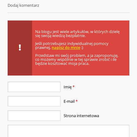
Dodaj komentarz
Na blogu jest wiele artykułów, w których dzielę
się swoją wiedzą bezpłatnie.
Jeśli potrzebujesz indywidualnej pomocy
prawnej,
napisz do mnie
:)
Przedstaw mi swój problem, a ja zaproponuję,
co możemy wspólnie w tej sprawie zrobić i ile
będzie kosztować moja praca.
Imię
*
E-mail
*
Strona internetowa