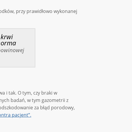
rodków, przy prawidłowo wykonanej
powinowej
 i tak. O tym, czy braki w
ych badań, w tym gazometrii z
 odszkodowanie za błąd porodowy,
ntra pacjent”.