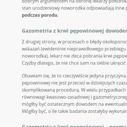
dobrym argumentem na obronę lekarzy położników
stan urodzeniowy noworodka odpowiadają inne p
podczas porodu
.
Gazometria z krwi pępowinowej dowodem
Z drugiej strony, w procesach o błędy okołopor
wskazań (ewidentnie nieprawidłowego przebiegu
noworodka), lekarz nie zleca pobrania krwi pęp
Czyżby dlatego, że nie chce sam na siebie ukręcić
Obawiam się, że to rzeczywiście jedyna przyczyn
pępowinowej nie jest przecież w dzisiejszych cza
skomplikowaną procedurą. W wielu przypadkac
równowagi kwasowo-zasadowej i gazometryczneg
mógłby być ostatecznym dowodem na ewentualne
Mógłby być, o ile takie badania zostałyby wykona
Gazometria z krwi pępowinowej – normy