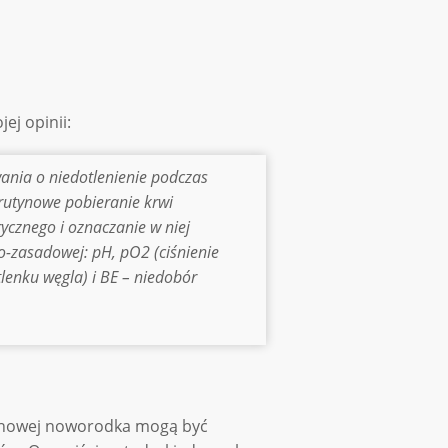
ej opinii:
ania o niedotlenienie podczas
utynowe pobieranie krwi
cznego i oznaczanie w niej
zasadowej: pH, pO2 (ciśnienie
tlenku węgla) i BE – niedobór
owinowej noworodka mogą być