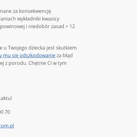
znane za konsekwencję
daniach wykładniki kwasicy
pępowinowej i niedobór zasad > 12
we u Twojego dziecka jest skutkiem
ży mu się odszkodowanie
za błąd
ej z porodu. Chętnie Ci w tym
aktu!
00 70
com.pl