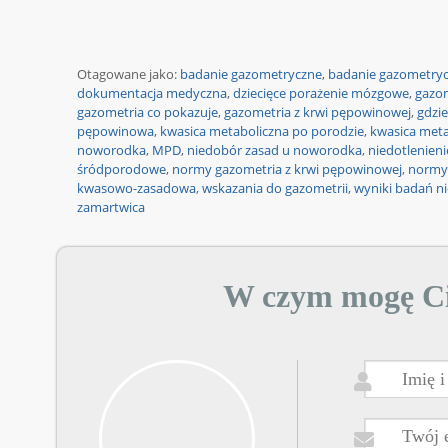
Otagowane jako:
badanie gazometryczne
,
badanie gazometryc
dokumentacja medyczna
,
dziecięce porażenie mózgowe
,
gazo
gazometria co pokazuje
,
gazometria z krwi pępowinowej
,
gdzie
pępowinowa
,
kwasica metaboliczna po porodzie
,
kwasica meta
noworodka
,
MPD
,
niedobór zasad u noworodka
,
niedotlenien
śródporodowe
,
normy gazometria z krwi pępowinowej
,
normy 
kwasowo-zasadowa
,
wskazania do gazometrii
,
wyniki badań n
zamartwica
W czym mogę C