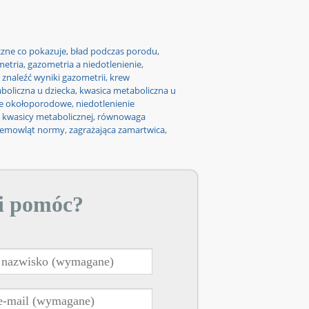
zne co pokazuje
,
bład podczas porodu
,
metria
,
gazometria a niedotlenienie
,
 znaleźć wyniki gazometrii
,
krew
boliczna u dziecka
,
kwasica metaboliczna u
ie okołoporodowe
,
niedotlenienie
kwasicy metabolicznej
,
równowaga
iemowląt normy
,
zagrażająca zamartwica
,
i pomóc?