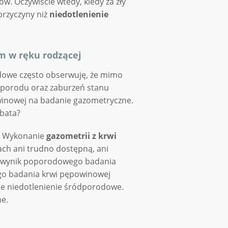
. Oczywiście wtedy, kiedy za zły
rzyczyny niż
niedotlenienie
 w ręku rodzącej
odowe często obserwuję, że mimo
 porodu oraz zaburzeń stanu
owinowej na badanie gazometryczne.
 bata?
a. Wykonanie
gazometrii z krwi
sach ani trudno dostępną, ani
h wynik poporodowego badania
o badania krwi pępowinowej
 niedotlenienie śródporodowe.
ne.