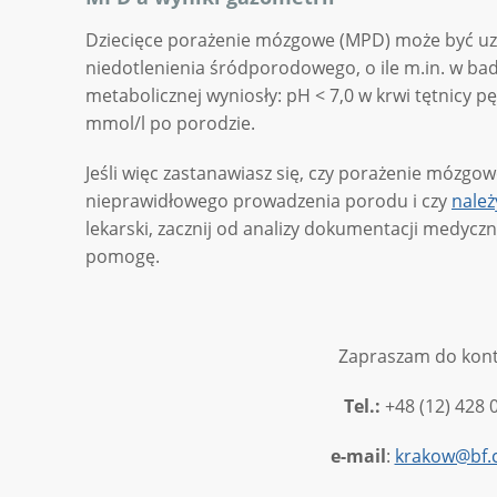
Dziecięce porażenie mózgowe (MPD) może być u
niedotlenienia śródporodowego, o ile m.in. w ba
metabolicznej wyniosły: pH < 7,0 w krwi tętnicy 
mmol/l po porodzie.
Jeśli więc zastanawiasz się, czy porażenie mózgo
nieprawidłowego prowadzenia porodu i czy
nale
lekarski, zacznij od analizy dokumentacji medyczn
pomogę.
Zapraszam do kont
Tel.:
+48 (12) 428 
e-mail
:
krakow@bf.