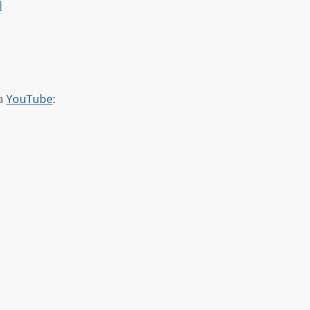
l
na
YouTube
: