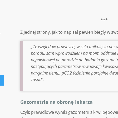
***
Z jednej strony, jak to napisał pewien biegły w swoj
„Ze względów prawnych, w celu uniknięcia pozw
porodu, sam wprowadziłem na moim oddziale r
pępowinowej po porodzie do badania gazometry
następujących parametrów równowagi kwasowo-
parcjalne tlenu), pCO2 (ciśnienie parcjalne dwu
zasad”.
Gazometria na obronę lekarza
Czyli: prawidłowe wyniki gazometrii z krwi pęp