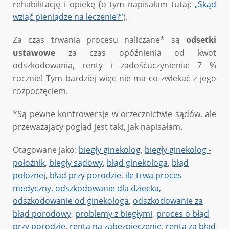
rehabilitację i opiekę (o tym napisałam tutaj:
„Skąd
wziąć pieniądze na leczenie?”
).
Za czas trwania procesu naliczane* są
odsetki
ustawowe
za czas opóźnienia od kwot
odszkodowania, renty i zadośćuczynienia: 7 %
rocznie! Tym bardziej więc nie ma co zwlekać z jego
rozpoczęciem.
*Są pewne kontrowersje w orzecznictwie sądów, ale
przeważający pogląd jest taki, jak napisałam.
Otagowane jako:
biegły ginekolog
,
biegły ginekolog -
położnik
,
biegły sądowy
,
błąd ginekologa
,
błąd
położnej
,
bład przy porodzie
,
ile trwa proces
medyczny
,
odszkodowanie dla dziecka
,
odszkodowanie od ginekologa
,
odszkodowanie za
błąd porodowy
,
problemy z biegłymi
,
proces o błąd
przy porodzie
,
renta na zabezpieczenie
,
renta za błąd