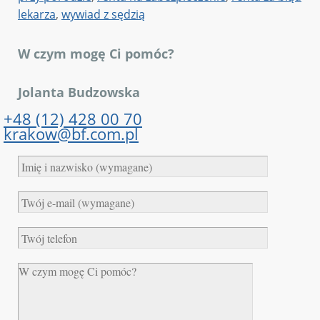
lekarza
,
wywiad z sędzią
W czym mogę Ci pomóc?
Jolanta Budzowska
+48 (12) 428 00 70
krakow@bf.com.pl