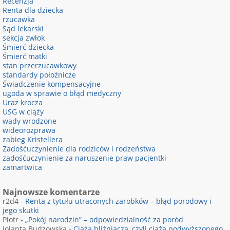
Recenzja
Renta dla dziecka
rzucawka
Sąd lekarski
sekcja zwłok
Śmierć dziecka
Śmierć matki
stan przerzucawkowy
standardy położnicze
Świadczenie kompensacyjne
ugoda w sprawie o błąd medyczny
Uraz krocza
USG w ciąży
wady wrodzone
wideorozprawa
zabieg Kristellera
Zadośćuczynienie dla rodziców i rodzeństwa
zadośćuczynienie za naruszenie praw pacjentki
zamartwica
Najnowsze komentarze
r2d4
-
Renta z tytułu utraconych zarobków – błąd porodowy i
jego skutki
Piotr
-
„Pokój narodzin” – odpowiedzialność za poród
Jolanta Budzowska
-
Ciąża bliźniacza, czyli ciąża podwyższonego