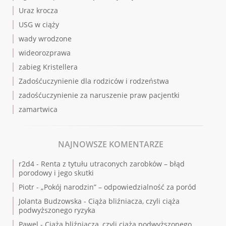
Uraz krocza
USG w ciąży
wady wrodzone
wideorozprawa
zabieg Kristellera
Zadośćuczynienie dla rodziców i rodzeństwa
zadośćuczynienie za naruszenie praw pacjentki
zamartwica
NAJNOWSZE KOMENTARZE
r2d4
-
Renta z tytułu utraconych zarobków – błąd
porodowy i jego skutki
Piotr
-
„Pokój narodzin” – odpowiedzialność za poród
Jolanta Budzowska
-
Ciąża bliźniacza, czyli ciąża
podwyższonego ryzyka
Pawel
-
Ciąża bliźniacza, czyli ciąża podwyższonego