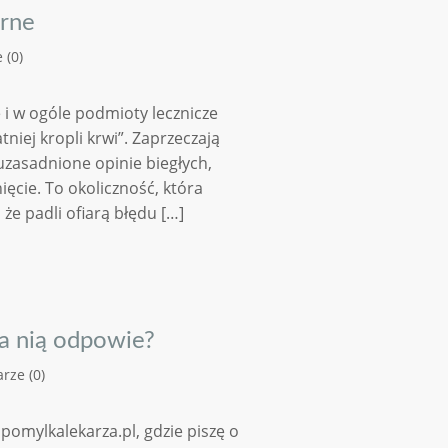
arne
 (0)
e i w ogóle podmioty lecznicze
niej kropli krwi”. Zaprzeczają
uzasadnione opinie biegłych,
ięcie. To okoliczność, która
że padli ofiarą błędu […]
za nią odpowie?
rze (0)
pomylkalekarza.pl, gdzie piszę o