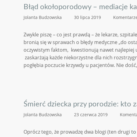
Błąd okołoporodowy – mediacje k
Jolanta Budzowska
30 lipca 2019
Komentarze
Zwykle piszę – co jest prawdą – że lekarze, szpital
bronią się w sprawach o błędy medyczne „do ostat
oczywistym faktom, kwestionują nawet najlepiej 
zaskarżają każde niekorzystne dla nich rozstrzygn
pogłębia poczucie krzywdy u pacjentów. Nie dość, 
Śmierć dziecka przy porodzie: kto 
Jolanta Budzowska
23 czerwca 2019
Komenta
Oprócz tego, że prowadzę dwa blogi (ten drugi to 