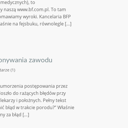
 medycznych), to
my naszą www.bf.com.pl. To tam
 omawiamy wyroki. Kancelaria BFP
właśnie na fejsbuku, równolegle […]
konywania zawodu
arze (1)
o umorzenia postępowania przez
doszło do rażących błędów przy
lekarzy i położnych. Pełny tekst
ić błąd w trakcie porodu?” Właśnie
ny za błąd […]