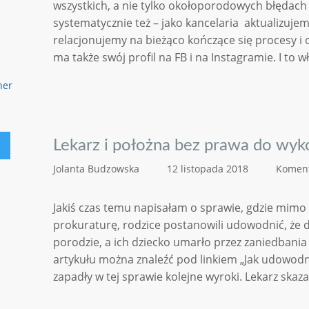
wszystkich, a nie tylko okołoporodowych błędach
systematycznie też – jako kancelaria aktualizuje
relacjonujemy na bieżąco kończące się procesy i
ma także swój profil na FB i na Instagramie. I to 
Lekarz i położna bez prawa do wy
Jolanta Budzowska
12 listopada 2018
Koment
Jakiś czas temu napisałam o sprawie, gdzie mim
prokuraturę, rodzice postanowili udowodnić, że 
porodzie, a ich dziecko umarło przez zaniedbania 
artykułu można znaleźć pod linkiem „Jak udowodn
zapadły w tej sprawie kolejne wyroki. Lekarz skaza