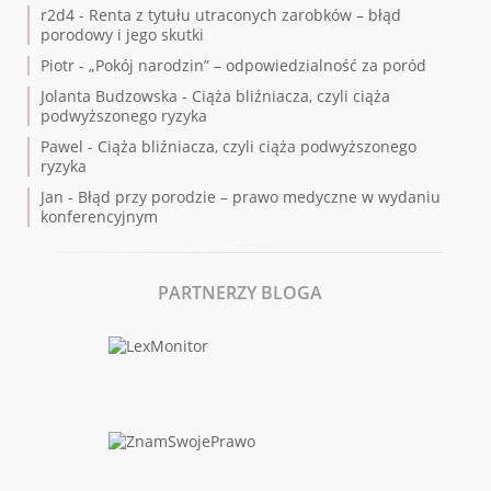
r2d4
-
Renta z tytułu utraconych zarobków – błąd
porodowy i jego skutki
Piotr
-
„Pokój narodzin” – odpowiedzialność za poród
Jolanta Budzowska
-
Ciąża bliźniacza, czyli ciąża
podwyższonego ryzyka
Pawel
-
Ciąża bliźniacza, czyli ciąża podwyższonego
ryzyka
Jan
-
Błąd przy porodzie – prawo medyczne w wydaniu
konferencyjnym
PARTNERZY BLOGA