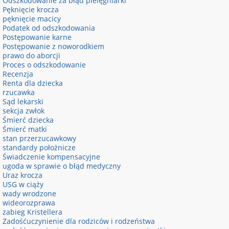
Odszkodowanie za błąd pielęgniarki
Pęknięcie krocza
pęknięcie macicy
Podatek od odszkodowania
Postępowanie karne
Postępowanie z noworodkiem
prawo do aborcji
Proces o odszkodowanie
Recenzja
Renta dla dziecka
rzucawka
Sąd lekarski
sekcja zwłok
Śmierć dziecka
Śmierć matki
stan przerzucawkowy
standardy położnicze
Świadczenie kompensacyjne
ugoda w sprawie o błąd medyczny
Uraz krocza
USG w ciąży
wady wrodzone
wideorozprawa
zabieg Kristellera
Zadośćuczynienie dla rodziców i rodzeństwa