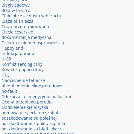
Biegły sądowy
Błąd w In vitro
Ciało obce – chusta w brzuchu
Ciąża bliźniacza
Ciąża przeterminowana
Cięcie cesarskie
dokumentacja medyczna
Dziecko z niepełnosprawnością
Happy end
Indukcja porodu
IUGR
Konflikt serologiczny
Krwotok poporodowy
KTG
Nadciśnienie tętnicze
niedotlenienie okołoporodowe
no-fault
O lekarzach i medycynie od kuchni
Ocena przebiegu porodu
Oddzielenie się łożyska
odmowa przyjęcia do szpitala
odszkodowanie od położnej
odszkodowanie z polisy szpitala
odszkodowanie za błąd lekarza