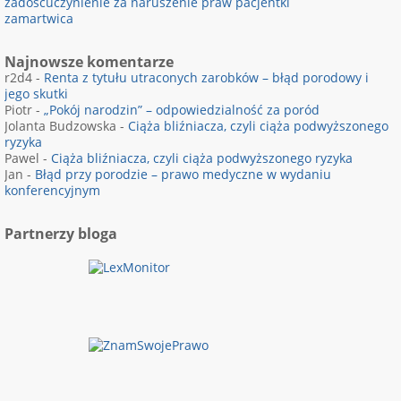
zadośćuczynienie za naruszenie praw pacjentki
zamartwica
Najnowsze komentarze
r2d4
-
Renta z tytułu utraconych zarobków – błąd porodowy i
jego skutki
Piotr
-
„Pokój narodzin” – odpowiedzialność za poród
Jolanta Budzowska
-
Ciąża bliźniacza, czyli ciąża podwyższonego
ryzyka
Pawel
-
Ciąża bliźniacza, czyli ciąża podwyższonego ryzyka
Jan
-
Błąd przy porodzie – prawo medyczne w wydaniu
konferencyjnym
Partnerzy bloga