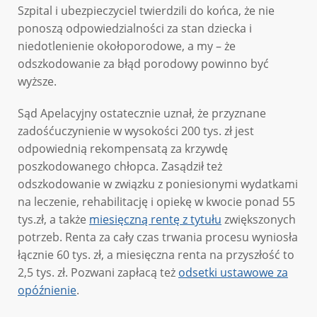
Szpital i ubezpieczyciel twierdzili do końca, że nie
ponoszą odpowiedzialności za stan dziecka i
niedotlenienie okołoporodowe, a my – że
odszkodowanie za błąd porodowy powinno być
wyższe.
Sąd Apelacyjny ostatecznie uznał, że przyznane
zadośćuczynienie w wysokości 200 tys. zł jest
odpowiednią rekompensatą za krzywdę
poszkodowanego chłopca. Zasądził też
odszkodowanie w związku z poniesionymi wydatkami
na leczenie, rehabilitację i opiekę w kwocie ponad 55
tys.zł, a także
miesięczną rentę z tytułu
zwiększonych
potrzeb. Renta za cały czas trwania procesu wyniosła
łącznie 60 tys. zł, a miesięczna renta na przyszłość to
2,5 tys. zł. Pozwani zapłacą też
odsetki ustawowe za
opóźnienie
.