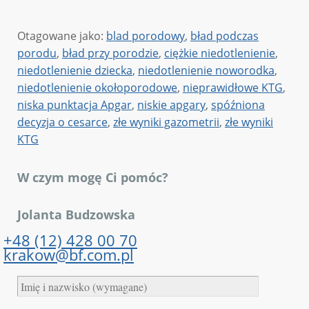
Otagowane jako:
blad porodowy
,
bład podczas
porodu
,
bład przy porodzie
,
ciężkie niedotlenienie
,
niedotlenienie dziecka
,
niedotlenienie noworodka
,
niedotlenienie okołoporodowe
,
nieprawidłowe KTG
,
niska punktacja Apgar
,
niskie apgary
,
spóźniona
decyzja o cesarce
,
złe wyniki gazometrii
,
złe wyniki
KTG
W czym mogę Ci pomóc?
Jolanta Budzowska
+48 (12) 428 00 70
krakow@bf.com.pl