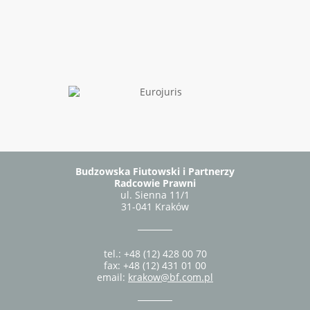
Budzowska Fiutowski i Partnerzy
Radcowie Prawni
ul. Sienna 11/1
31-041 Kraków
tel.: +48 (12) 428 00 70
fax: +48 (12) 431 01 00
email:
krakow@bf.com.pl