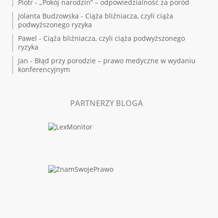
Piotr
-
„Pokój narodzin” – odpowiedzialność za poród
Jolanta Budzowska
-
Ciąża bliźniacza, czyli ciąża
podwyższonego ryzyka
Pawel
-
Ciąża bliźniacza, czyli ciąża podwyższonego
ryzyka
Jan
-
Błąd przy porodzie – prawo medyczne w wydaniu
konferencyjnym
PARTNERZY BLOGA