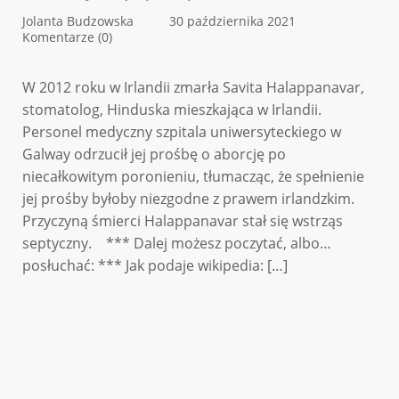
Jolanta Budzowska
30 października 2021
Komentarze (0)
W 2012 roku w Irlandii zmarła Savita Halappanavar,
stomatolog, Hinduska mieszkająca w Irlandii.
Personel medyczny szpitala uniwersyteckiego w
Galway odrzucił jej prośbę o aborcję po
niecałkowitym poronieniu, tłumacząc, że spełnienie
jej prośby byłoby niezgodne z prawem irlandzkim.
Przyczyną śmierci Halappanavar stał się wstrząs
septyczny. *** Dalej możesz poczytać, albo…
posłuchać: *** Jak podaje wikipedia: […]