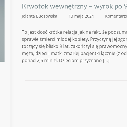
Krwotok wewnętrzny – wyrok po 9
Jolanta Budzowska
13 maja 2024
Komentarze
To jest dość krótka relacja jak na fakt, że pods
sprawie śmierci młodej kobiety. Przyczyną jej zg
toczący się blisko 9 lat, zakończył się prawomo
męża, dzieci i matki zmarłej pacjentki łącznie (z 
ponad 2,5 mln zł. Dzieciom przyznano […]