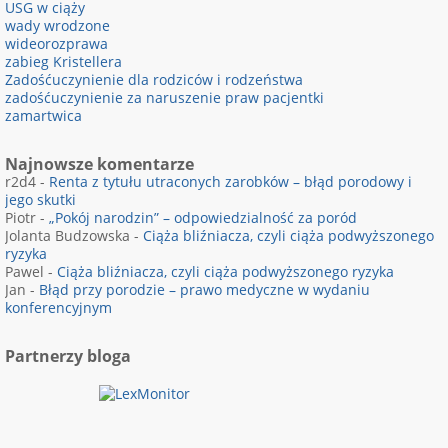
USG w ciąży
wady wrodzone
wideorozprawa
zabieg Kristellera
Zadośćuczynienie dla rodziców i rodzeństwa
zadośćuczynienie za naruszenie praw pacjentki
zamartwica
Najnowsze komentarze
r2d4
-
Renta z tytułu utraconych zarobków – błąd porodowy i
jego skutki
Piotr
-
„Pokój narodzin” – odpowiedzialność za poród
Jolanta Budzowska
-
Ciąża bliźniacza, czyli ciąża podwyższonego
ryzyka
Pawel
-
Ciąża bliźniacza, czyli ciąża podwyższonego ryzyka
Jan
-
Błąd przy porodzie – prawo medyczne w wydaniu
konferencyjnym
Partnerzy bloga