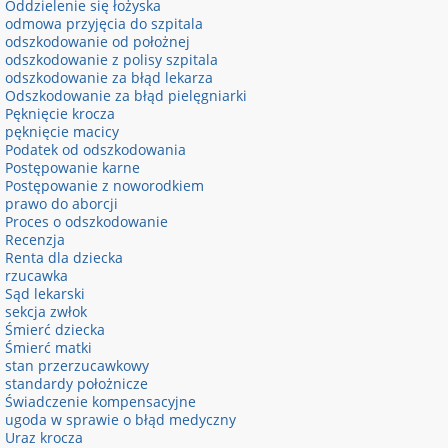
Oddzielenie się łożyska
odmowa przyjęcia do szpitala
odszkodowanie od położnej
odszkodowanie z polisy szpitala
odszkodowanie za błąd lekarza
Odszkodowanie za błąd pielęgniarki
Pęknięcie krocza
pęknięcie macicy
Podatek od odszkodowania
Postępowanie karne
Postępowanie z noworodkiem
prawo do aborcji
Proces o odszkodowanie
Recenzja
Renta dla dziecka
rzucawka
Sąd lekarski
sekcja zwłok
Śmierć dziecka
Śmierć matki
stan przerzucawkowy
standardy położnicze
Świadczenie kompensacyjne
ugoda w sprawie o błąd medyczny
Uraz krocza