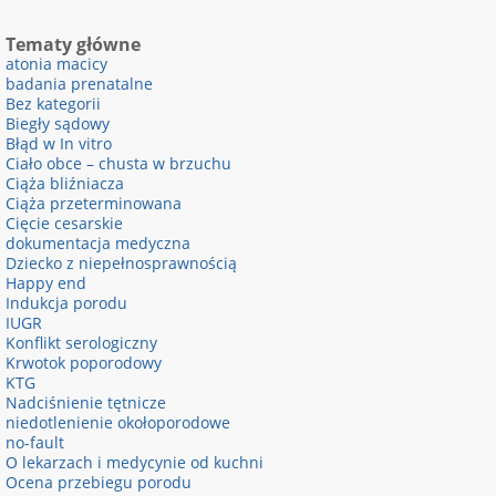
Tematy główne
atonia macicy
badania prenatalne
Bez kategorii
Biegły sądowy
Błąd w In vitro
Ciało obce – chusta w brzuchu
Ciąża bliźniacza
Ciąża przeterminowana
Cięcie cesarskie
dokumentacja medyczna
Dziecko z niepełnosprawnością
Happy end
Indukcja porodu
IUGR
Konflikt serologiczny
Krwotok poporodowy
KTG
Nadciśnienie tętnicze
niedotlenienie okołoporodowe
no-fault
O lekarzach i medycynie od kuchni
Ocena przebiegu porodu