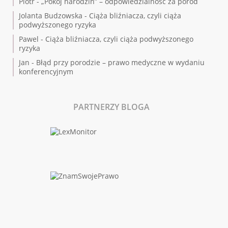
Piotr
-
„Pokój narodzin” – odpowiedzialność za poród
Jolanta Budzowska
-
Ciąża bliźniacza, czyli ciąża
podwyższonego ryzyka
Pawel
-
Ciąża bliźniacza, czyli ciąża podwyższonego
ryzyka
Jan
-
Błąd przy porodzie – prawo medyczne w wydaniu
konferencyjnym
PARTNERZY BLOGA