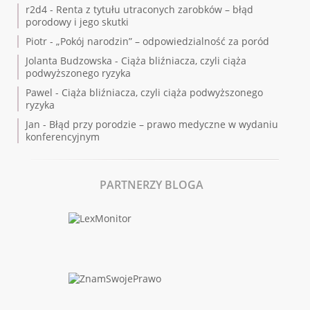
r2d4
-
Renta z tytułu utraconych zarobków – błąd
porodowy i jego skutki
Piotr
-
„Pokój narodzin” – odpowiedzialność za poród
Jolanta Budzowska
-
Ciąża bliźniacza, czyli ciąża
podwyższonego ryzyka
Pawel
-
Ciąża bliźniacza, czyli ciąża podwyższonego
ryzyka
Jan
-
Błąd przy porodzie – prawo medyczne w wydaniu
konferencyjnym
PARTNERZY BLOGA