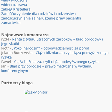
wady wrodzone
wideorozprawa
zabieg Kristellera
Zadośćuczynienie dla rodziców i rodzeństwa
zadośćuczynienie za naruszenie praw pacjentki
zamartwica
Najnowsze komentarze
r2d4
-
Renta z tytułu utraconych zarobków – błąd porodowy i
jego skutki
Piotr
-
„Pokój narodzin” – odpowiedzialność za poród
Jolanta Budzowska
-
Ciąża bliźniacza, czyli ciąża podwyższonego
ryzyka
Pawel
-
Ciąża bliźniacza, czyli ciąża podwyższonego ryzyka
Jan
-
Błąd przy porodzie – prawo medyczne w wydaniu
konferencyjnym
Partnerzy bloga