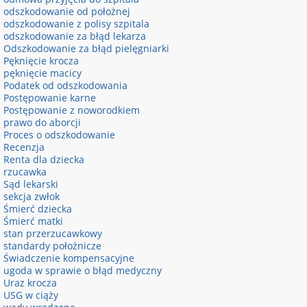
odszkodowanie od położnej
odszkodowanie z polisy szpitala
odszkodowanie za błąd lekarza
Odszkodowanie za błąd pielęgniarki
Pęknięcie krocza
pęknięcie macicy
Podatek od odszkodowania
Postępowanie karne
Postępowanie z noworodkiem
prawo do aborcji
Proces o odszkodowanie
Recenzja
Renta dla dziecka
rzucawka
Sąd lekarski
sekcja zwłok
Śmierć dziecka
Śmierć matki
stan przerzucawkowy
standardy położnicze
Świadczenie kompensacyjne
ugoda w sprawie o błąd medyczny
Uraz krocza
USG w ciąży