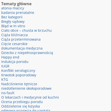
Tematy główne
atonia macicy
badania prenatalne
Bez kategorii
Biegły sądowy
Błąd w In vitro
Ciało obce – chusta w brzuchu
Ciąża bliźniacza
Ciąża przeterminowana
Cięcie cesarskie
dokumentacja medyczna
Dziecko z niepełnosprawnością
Happy end
Indukcja porodu
IUGR
Konflikt serologiczny
Krwotok poporodowy
KTG
Nadciśnienie tętnicze
niedotlenienie okołoporodowe
no-fault
O lekarzach i medycynie od kuchni
Ocena przebiegu porodu
Oddzielenie się łożyska
odmowa przyjęcia do szpitala