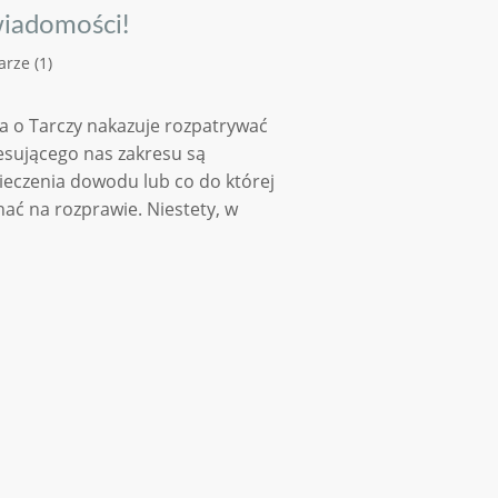
wiadomości!
rze (1)
wa o Tarczy nakazuje rozpatrywać
esującego nas zakresu są
ieczenia dowodu lub co do której
hać na rozprawie. Niestety, w