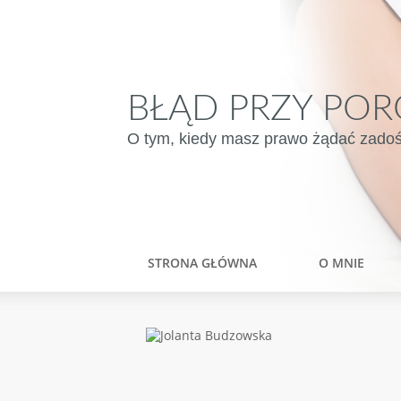
BŁĄD PRZY POR
O tym, kiedy masz prawo żądać zadośću
STRONA GŁÓWNA
O MNIE