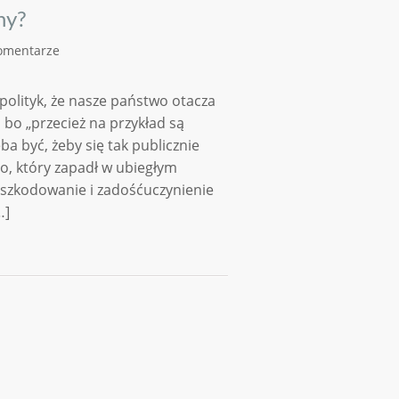
ny?
omentarze
olityk, że nasze państwo otacza
 bo „przecież na przykład są
a być, żeby się tak publicznie
, który zapadł w ubiegłym
szkodowanie i zadośćuczynienie
…]