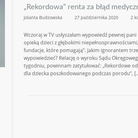
„Rekordowa” renta za błąd medycz
Jolanta Budzowska
27 października 2020
2 k
Wczoraj w TV usłyszałam wypowiedź pewnej pani p
opieką dzieci z głębokimi niepełnosprawnościami,
fundacje, które pomagają”. Jakim ignorantem trzeb
wypowiedzieć? Relację o wyroku Sądu Okręgowego
tygodniu, powinnam zatytułować: „Rekordowe od
dla dziecka poszkodowanego podczas porodu”, [