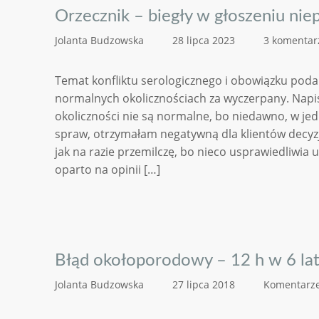
Orzecznik – biegły w głoszeniu ni
Jolanta Budzowska
28 lipca 2023
3 komentar
Temat konfliktu serologicznego i obowiązku po
normalnych okolicznościach za wyczerpany. Napis
okoliczności nie są normalne, bo niedawno, w je
spraw, otrzymałam negatywną dla klientów decyzję
jak na razie przemilczę, bo nieco usprawiedliwia u
oparto na opinii […]
Błąd okołoporodowy – 12 h w 6 la
Jolanta Budzowska
27 lipca 2018
Komentarze