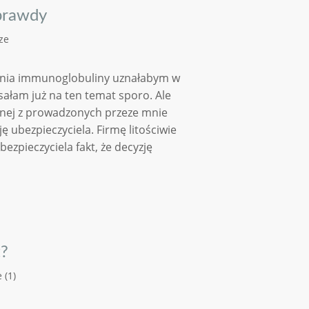
eprawdy
ze
dania immunoglobuliny uznałabym w
ałam już na ten temat sporo. Ale
dnej z prowadzonych przeze mnie
 ubezpieczyciela. Firmę litościwie
bezpieczyciela fakt, że decyzję
t?
 (1)