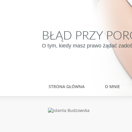
BŁĄD PRZY POR
O tym, kiedy masz prawo żądać zadośću
STRONA GŁÓWNA
O MNIE