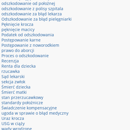
odszkodowanie od położnej
odszkodowanie z polisy szpitala
odszkodowanie za błąd lekarza
Odszkodowanie za błąd pielęgniarki
Pęknięcie krocza
pęknięcie macicy
Podatek od odszkodowania
Postępowanie karne
Postępowanie z noworodkiem
prawo do aborcji
Proces o odszkodowanie
Recenzja
Renta dla dziecka
rzucawka
Sąd lekarski
sekcja zwłok
Śmierć dziecka
Śmierć matki
stan przerzucawkowy
standardy położnicze
Świadczenie kompensacyjne
ugoda w sprawie o błąd medyczny
Uraz krocza
USG w ciąży
wady wrodzone