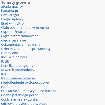
Tematy główne
atonia macicy
badania prenatalne
Bez kategorii
Biegły sądowy
Błąd w In vitro
Ciało obce – chusta w brzuchu
Ciąża bliźniacza
Ciąża przeterminowana
Cięcie cesarskie
dokumentacja medyczna
Dziecko z niepełnosprawnością
Happy end
Indukcja porodu
IUGR
Konflikt serologiczny
Krwotok poporodowy
KTG
Nadciśnienie tętnicze
niedotlenienie okołoporodowe
no-fault
O lekarzach i medycynie od kuchni
Ocena przebiegu porodu
Oddzielenie się łożyska
odmowa przyjęcia do szpitala