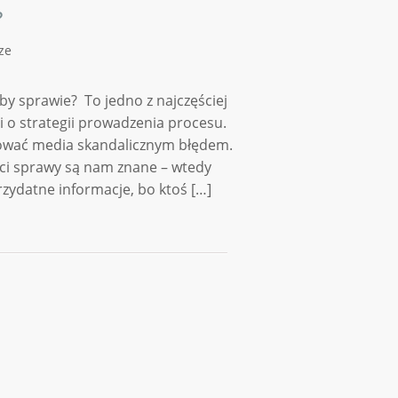
?
ze
y sprawie? To jedno z najczęściej
i o strategii prowadzenia procesu.
sować media skandalicznym błędem.
ości sprawy są nam znane – wtedy
ydatne informacje, bo ktoś […]