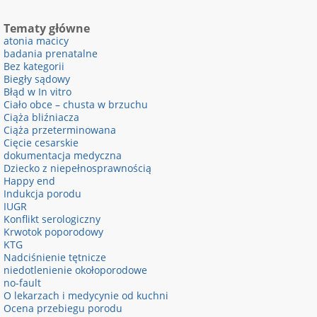
Tematy główne
atonia macicy
badania prenatalne
Bez kategorii
Biegły sądowy
Błąd w In vitro
Ciało obce – chusta w brzuchu
Ciąża bliźniacza
Ciąża przeterminowana
Cięcie cesarskie
dokumentacja medyczna
Dziecko z niepełnosprawnością
Happy end
Indukcja porodu
IUGR
Konflikt serologiczny
Krwotok poporodowy
KTG
Nadciśnienie tętnicze
niedotlenienie okołoporodowe
no-fault
O lekarzach i medycynie od kuchni
Ocena przebiegu porodu