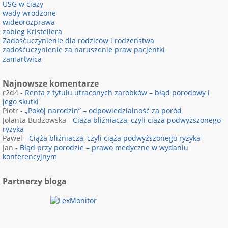
USG w ciąży
wady wrodzone
wideorozprawa
zabieg Kristellera
Zadośćuczynienie dla rodziców i rodzeństwa
zadośćuczynienie za naruszenie praw pacjentki
zamartwica
Najnowsze komentarze
r2d4
-
Renta z tytułu utraconych zarobków – błąd porodowy i
jego skutki
Piotr
-
„Pokój narodzin” – odpowiedzialność za poród
Jolanta Budzowska
-
Ciąża bliźniacza, czyli ciąża podwyższonego
ryzyka
Pawel
-
Ciąża bliźniacza, czyli ciąża podwyższonego ryzyka
Jan
-
Błąd przy porodzie – prawo medyczne w wydaniu
konferencyjnym
Partnerzy bloga