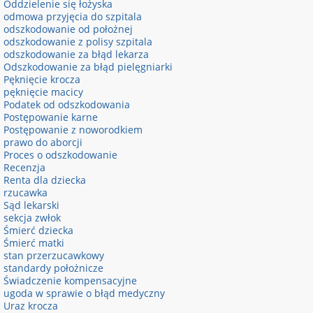
Oddzielenie się łożyska
odmowa przyjęcia do szpitala
odszkodowanie od położnej
odszkodowanie z polisy szpitala
odszkodowanie za błąd lekarza
Odszkodowanie za błąd pielęgniarki
Pęknięcie krocza
pęknięcie macicy
Podatek od odszkodowania
Postępowanie karne
Postępowanie z noworodkiem
prawo do aborcji
Proces o odszkodowanie
Recenzja
Renta dla dziecka
rzucawka
Sąd lekarski
sekcja zwłok
Śmierć dziecka
Śmierć matki
stan przerzucawkowy
standardy położnicze
Świadczenie kompensacyjne
ugoda w sprawie o błąd medyczny
Uraz krocza