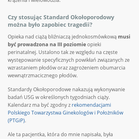
krążenia i wielowodzia.
Czy stosując Standard Okołoporodowy
można było zapobiec tragedii?
Opieka nad ciążą bliźniaczą jednokosmówkową
musi
być
prowadzona na III poziomie
opieki
perinatalnej. Ustalono tak ze względu na częste
występowanie specyficznych powikłań związanych ze
wzrastaniem płodów oraz zagrożeniem obumarcia
wewnątrzmacicznego płodów.
Standardy Okołoporodowe nakazują wykonywanie
badań USG w określonych tygodniach ciąży.
Kalendarz ma być zgodny z
rekomendacjami
Polskiego Towarzystwa Ginekologów i Położników
(PTGiP)
.
Ale ta pacjentka, która do mnie napisała, była