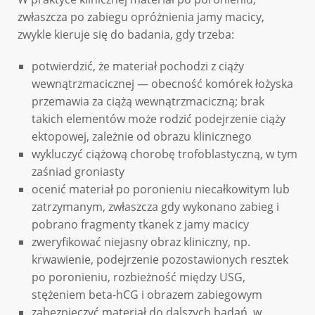
zwłaszcza po zabiegu opróżnienia jamy macicy,
zwykle kieruje się do badania, gdy trzeba:
potwierdzić, że materiał pochodzi z ciąży
wewnątrzmacicznej — obecność komórek łożyska
przemawia za ciążą wewnątrzmaciczną; brak
takich elementów może rodzić podejrzenie ciąży
ektopowej, zależnie od obrazu klinicznego
wykluczyć ciążową chorobę trofoblastyczną, w tym
zaśniad groniasty
ocenić materiał po poronieniu niecałkowitym lub
zatrzymanym, zwłaszcza gdy wykonano zabieg i
pobrano fragmenty tkanek z jamy macicy
zweryfikować niejasny obraz kliniczny, np.
krwawienie, podejrzenie pozostawionych resztek
po poronieniu, rozbieżność między USG,
stężeniem beta-hCG i obrazem zabiegowym
zabezpieczyć materiał do dalszych badań, w