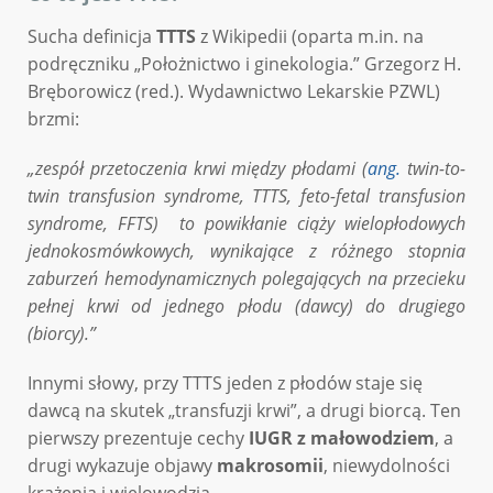
Sucha definicja
TTTS
z Wikipedii (oparta m.in. na
podręczniku „Położnictwo i ginekologia.” Grzegorz H.
Bręborowicz (red.). Wydawnictwo Lekarskie PZWL)
brzmi:
„zespół przetoczenia krwi między płodami (
ang.
twin-to-
twin transfusion syndrome, TTTS, feto-fetal transfusion
syndrome, FFTS) to powikłanie ciąży wielopłodowych
jednokosmówkowych, wynikające z różnego stopnia
zaburzeń hemodynamicznych polegających na przecieku
pełnej krwi od jednego płodu (dawcy) do drugiego
(biorcy).”
Innymi słowy, przy TTTS jeden z płodów staje się
dawcą na skutek „transfuzji krwi”, a drugi biorcą. Ten
pierwszy prezentuje cechy
IUGR z małowodziem
, a
drugi wykazuje objawy
makrosomii
, niewydolności